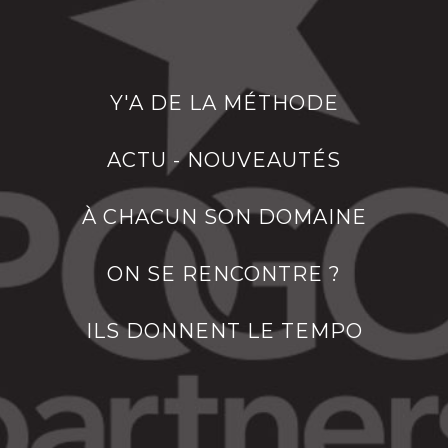
Y'A DE LA MÉTHODE
ACTU - NOUVEAUTÉS
À CHACUN SON DOMAINE
ON SE RENCONTRE ?
ILS DONNENT LE TEMPO