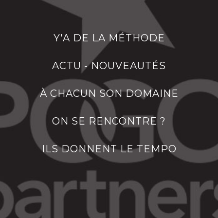
Y'A DE LA MÉTHODE
ACTU - NOUVEAUTÉS
À CHACUN SON DOMAINE
ON SE RENCONTRE ?
ILS DONNENT LE TEMPO