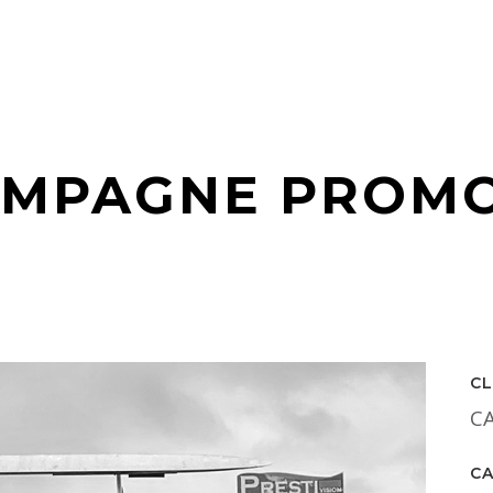
MPAGNE PROMO
CL
C
C