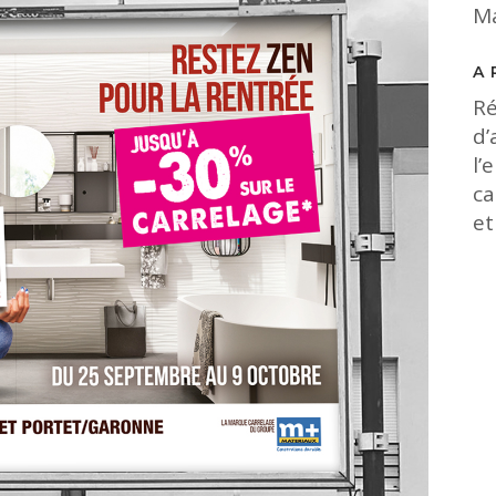
Ma
A
Ré
d’
l’
ca
et